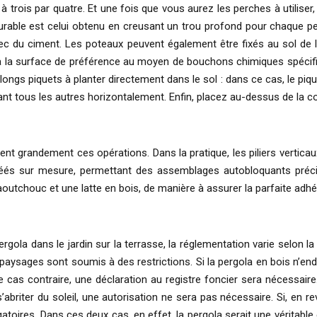
 trois par quatre. Et une fois que vous aurez les perches à utiliser
durable est celui obtenu en creusant un trou profond pour chaque p
avec du ciment. Les poteaux peuvent également être fixés au sol de
 la surface de préférence au moyen de bouchons chimiques spécifiques
gs piquets à planter directement dans le sol : dans ce cas, le pique
ant tous les autres horizontalement. Enfin, placez au-dessus de la c
ient grandement ces opérations. Dans la pratique, les piliers verticau
 créés sur mesure, permettant des assemblages autobloquants préc
outchouc et une latte en bois, de manière à assurer la parfaite adhé
la dans le jardin sur la terrasse, la réglementation varie selon la m
ysages sont soumis à des restrictions. Si la pergola en bois n’end
 le cas contraire, une déclaration au registre foncier sera nécessa
abriter du soleil, une autorisation ne sera pas nécessaire. Si, en r
gatoires. Dans ces deux cas, en effet, la pergola serait une véritable