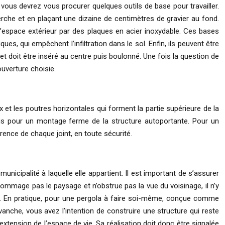
, vous devrez vous procurer quelques outils de base pour travailler.
erche et en plaçant une dizaine de centimètres de gravier au fond.
 l’espace extérieur par des plaques en acier inoxydable. Ces bases
, qui empêchent l’infiltration dans le sol. Enfin, ils peuvent être
t doit être inséré au centre puis boulonné. Une fois la question de
ouverture choisie.
x et les poutres horizontales qui forment la partie supérieure de la
is pour un montage ferme de la structure autoportante. Pour un
rence de chaque joint, en toute sécurité.
unicipalité à laquelle elle appartient. Il est important de s’assurer
ommage pas le paysage et n’obstrue pas la vue du voisinage, il n’y
ire. En pratique, pour une pergola à faire soi-même, conçue comme
evanche, vous avez l’intention de construire une structure qui reste
 extension de l’espace de vie. Sa réalisation doit donc être signalée