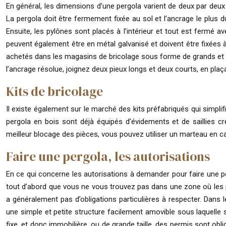
En général, les dimensions d’une pergola varient de deux par deux à
La pergola doit être fermement fixée au sol et l’ancrage le plus 
Ensuite, les pylônes sont placés à l’intérieur et tout est fermé 
peuvent également être en métal galvanisé et doivent être fixées à
achetés dans les magasins de bricolage sous forme de grands et lon
l’ancrage résolue, joignez deux pieux longs et deux courts, en plaç
Kits de bricolage
Il existe également sur le marché des kits préfabriqués qui simplif
pergola en bois sont déjà équipés d’évidements et de saillies
meilleur blocage des pièces, vous pouvez utiliser un marteau en ca
Faire une pergola, les autorisations
En ce qui concerne les autorisations à demander pour faire une pergo
tout d’abord que vous ne vous trouvez pas dans une zone où les pa
a généralement pas d’obligations particulières à respecter. Dans
une simple et petite structure facilement amovible sous laquelle s’
fixe, et donc immobilière, ou de grande taille, des permis sont obli