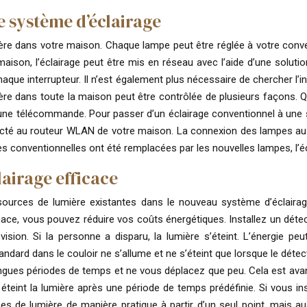
e système d’éclairage
ière dans votre maison. Chaque lampe peut être réglée à votre conve
son, l’éclairage peut être mis en réseau avec l’aide d’une solution
 chaque interrupteur. Il n’est également plus nécessaire de chercher l’
ière dans toute la maison peut être contrôlée de plusieurs façons. Q
 ou une télécommande. Pour passer d’un éclairage conventionnel à u
ecté au routeur WLAN de votre maison. La connexion des lampes au sma
es conventionnelles ont été remplacées par les nouvelles lampes, l’é
lairage efficace
ources de lumière existantes dans le nouveau système d’éclairage.
icace, vous pouvez réduire vos coûts énergétiques. Installez un d
sion. Si la personne a disparu, la lumière s’éteint. L’énergie p
dard dans le couloir ne s’allume et ne s’éteint que lorsque le dét
ngues périodes de temps et ne vous déplacez que peu. Cela est avant
 éteint la lumière après une période de temps prédéfinie. Si vous 
 de lumière de manière pratique à partir d’un seul point, mais auss