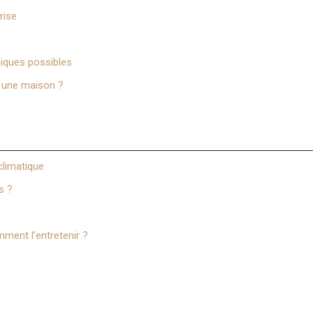
rise
hniques possibles
s une maison ?
climatique
s ?
ment l’entretenir ?