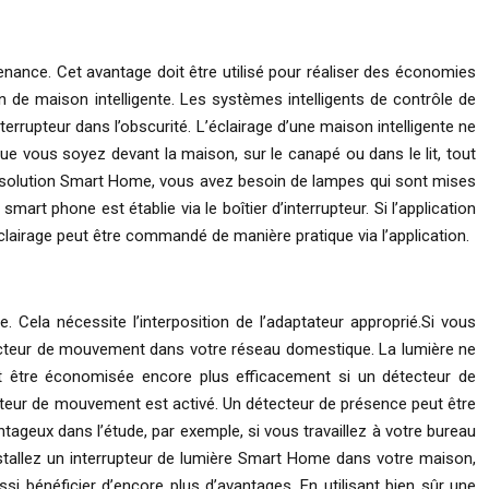
nance. Cet avantage doit être utilisé pour réaliser des économies
 de maison intelligente. Les systèmes intelligents de contrôle de
interrupteur dans l’obscurité. L’éclairage d’une maison intelligente ne
ue vous soyez devant la maison, sur le canapé ou dans le lit, tout
ne solution Smart Home, vous avez besoin de lampes qui sont mises
rt phone est établie via le boîtier d’interrupteur. Si l’application
clairage peut être commandé de manière pratique via l’application.
 Cela nécessite l’interposition de l’adaptateur approprié.Si vous
étecteur de mouvement dans votre réseau domestique. La lumière ne
eut être économisée encore plus efficacement si un détecteur de
ecteur de mouvement est activé. Un détecteur de présence peut être
ageux dans l’étude, par exemple, si vous travaillez à votre bureau
installez un interrupteur de lumière Smart Home dans votre maison,
i bénéficier d’encore plus d’avantages. En utilisant bien sûr une