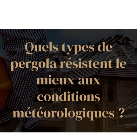
Quels types de
pergola résistent le
mieux aux
conditions
météorologiques ?